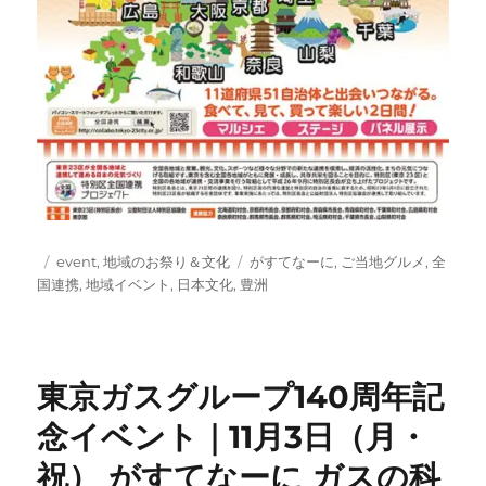
投
カ
タ
event
,
地域のお祭り＆文化
がすてなーに
,
ご当地グルメ
,
全
稿
テ
グ
国連携
,
地域イベント
,
日本文化
,
豊洲
日:
ゴ
リ
ー
東京ガスグループ140周年記
念イベント｜11月3日（月・
祝） がすてなーに ガスの科