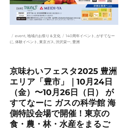
投
カ
タ
event
,
地域のお祭り＆文化
140周年イベント
,
がすてなー
稿
テ
グ
に
,
体験イベント
,
東京ガス
,
渋沢栄一
,
豊洲
日:
ゴ
リ
ー
京味わいフェスタ2025 豊洲
エリア「豊市」｜10月24日
（金）〜10月26日（日） が
すてなーに ガスの科学館 海
側特設会場で開催！東京の
食・農・林・水産をまるご