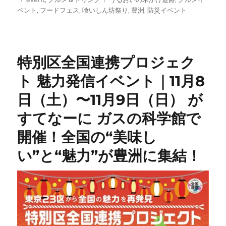
稿
テ
グ
ベント
,
フードフェス
,
喰いしん坊祭り
,
豊洲
,
防災イベント
日:
ゴ
リ
ー
特別区全国連携プロジェク
ト 魅力発信イベント｜11月8
日（土）〜11月9日（日） が
すてなーに ガスの科学館で
開催！全国の“美味し
い”と“魅力”が豊洲に集結！