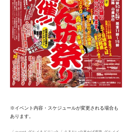
※イベント内容・スケジュールが変更される場合も
あります。
投
カ
タ
event
,
グルメ＆ドリンク
うるおいの木かげ道路
,
グルメイ