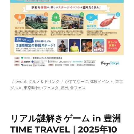
投
カ
タ
event
,
グルメ＆ドリンク
がすてなーに
,
体験イベント
,
東京
稿
テ
グ
グルメ
,
東京味わいフェスタ
,
豊洲
,
食フェス
日:
ゴ
リ
ー
リアル謎解きゲーム in 豊洲
TIME TRAVEL｜2025年10