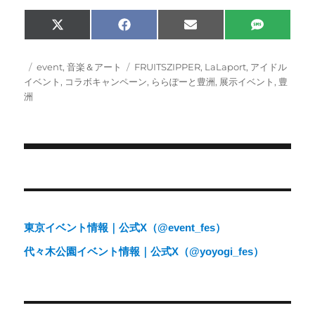
Share
Share
Share
Share
X
F
E
S
on
on
on
on
(
a
m
M
T
c
a
S
w
e
i
投
カ
タ
event
,
音楽＆アート
FRUITSZIPPER
,
LaLaport
,
アイドル
i
b
l
稿
テ
グ
イベント
,
コラボキャンペーン
,
ららぽーと豊洲
,
展示イベント
,
豊
t
o
日:
ゴ
洲
t
o
e
k
リ
r
ー
)
投
稿
ナ
東京イベント情報｜公式X（@event_fes）
ビ
代々木公園イベント情報｜公式X（@yoyogi_fes）
ゲ
ー