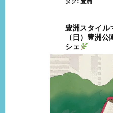
タグ:
豊洲
豊洲スタイルマ
（日）豊洲公
シェ