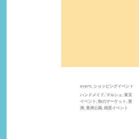
投
カ
event
,
ショッピングイベント
稿
テ
タ
ハンドメイド
,
マルシェ
,
東京
日:
ゴ
グ
イベント
,
秋のマーケット
,
豊
リ
洲
,
豊洲公園
,
雑貨イベント
ー