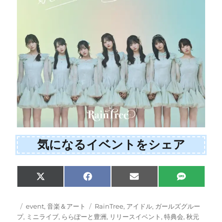
気になるイベントをシェア
Share
Share
Share
Share
X
F
E
S
on
on
on
on
(
a
m
M
T
c
a
S
w
e
i
投
カ
タ
event
,
音楽＆アート
RainTree
,
アイドル
,
ガールズグルー
i
b
l
稿
テ
グ
プ
,
ミニライブ
,
ららぽーと豊洲
,
リリースイベント
,
特典会
,
秋元
t
o