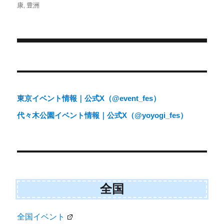
日:
ゴ
康
,
豊洲
t
o
e
k
リ
r
ー
)
投
稿
ナ
東京イベント情報｜公式X（@event_fes）
ビ
代々木公園イベント情報｜公式X（@yoyogi_fes）
ゲ
ー
シ
ョ
全国
ン
全国イベント