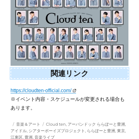
関連リンク
https://cloudten-official.com/
※イベント内容・スケジュールが変更される場合も
あります。
投
カ
タ
音楽＆アート
Cloud ten
,
アーバンドック ららぽーと豊洲
,
稿
テ
グ
アイドル
,
シアターボーイズプロジェクト
,
ららぽーと豊洲
,
東京
,
日:
ゴ
江東区
,
豊洲
,
音楽ライブ