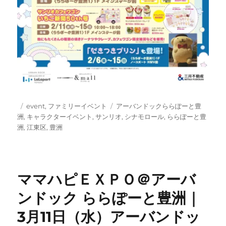
投
カ
タ
event
,
ファミリーイベント
アーバンドックららぽーと豊
稿
テ
グ
洲
,
キャラクターイベント
,
サンリオ
,
シナモロール
,
ららぽーと豊
日:
ゴ
洲
,
江東区
,
豊洲
リ
ー
ママハピＥＸＰＯ＠アーバ
ンドック ららぽーと豊洲｜
3月11日（水）アーバンドッ