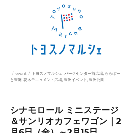
投
カ
タ
event
トヨスノマルシェ
,
パークセンター前広場
,
ららぽー
稿
テ
グ
と豊洲
,
花木モニュメント広場
,
豊洲イベント
,
豊洲公園
日:
ゴ
リ
ー
シナモロール ミニステージ
＆サンリオカフェワゴン｜2
月6日（金）～2月15日