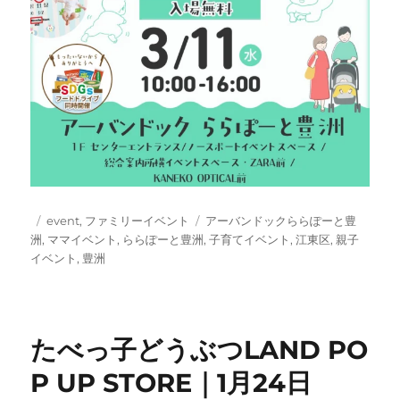
投
カ
タ
event
,
ファミリーイベント
アーバンドックららぽーと豊
稿
テ
グ
洲
,
ママイベント
,
ららぽーと豊洲
,
子育てイベント
,
江東区
,
親子
日:
ゴ
イベント
,
豊洲
リ
ー
たべっ子どうぶつLAND PO
P UP STORE｜1月24日