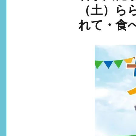
（土）ら
れて・食