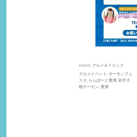
投
カ
event
,
グルメ＆ドリンク
稿
テ
タ
グルメイベント
,
サーモンフェ
日:
ゴ
グ
スタ
,
ららぽーと豊洲
,
岩手大
リ
槌サーモン
,
豊洲
ー