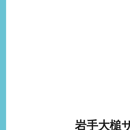
岩手大槌サ