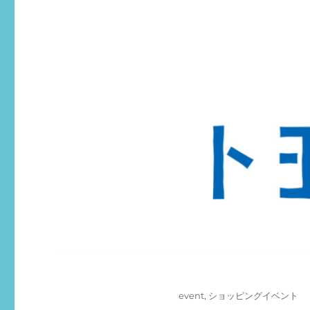
投
カ
event
,
ショッピングイベント
稿
テ