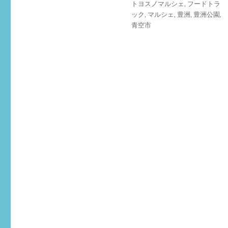
タ
トヨスノマルシェ
,
フードトラ
日:
ゴ
グ
ック
,
マルシェ
,
豊洲
,
豊洲公園
,
リ
青空市
ー