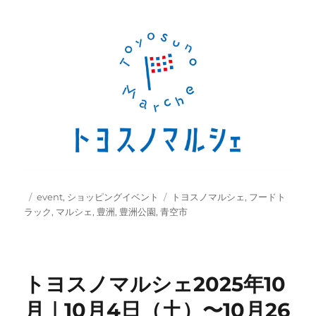
投
カ
タ
event
,
ショッピングイベント
トヨスノマルシェ
,
フードト
稿
テ
グ
ラック
,
マルシェ
,
豊洲
,
豊洲公園
,
青空市
日:
ゴ
リ
ー
トヨスノマルシェ2025年10
月｜10月4日（土）〜10月26