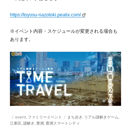
https://toyosu-nazotoki.peatix.com/
※イベント内容・スケジュールが変更される場合も
あります。
投
カ
タ
event
,
ファミリーイベント
まち歩き
,
リアル謎解きゲーム
,
稿
テ
グ
江東区
,
謎解き
,
豊洲
,
豊洲スマートシティ
日:
ゴ