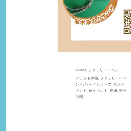
投
カ
event
,
ファミリーイベント
稿
テ
タ
クラフト体験
,
ファミリーイベ
日:
ゴ
グ
ント
,
ワークショップ
,
東京イ
リ
ベント
,
秋イベント
,
豊洲
,
豊洲
ー
公園