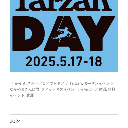
投
カ
タ
event
,
スポーツ＆アウトドア
Tarzan
,
タ―ザンイベント
,
稿
テ
グ
なかやまきんに君
,
フィットネスイベント
,
ららぽーと豊洲
,
無料
日:
ゴ
イベント
,
豊洲
リ
ー
2024